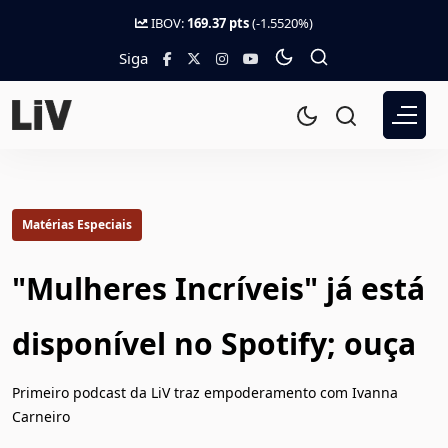
IBOV:
169.37 pts
(-1.5520%)
Siga
Matérias Especiais
"Mulheres Incríveis" já está
disponível no Spotify; ouça
Primeiro podcast da LiV traz empoderamento com Ivanna
Carneiro