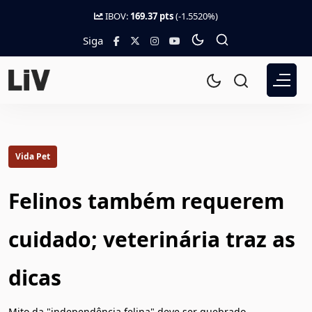
IBOV:
169.37 pts
(-1.5520%)
Siga
Vida Pet
Felinos também requerem
cuidado; veterinária traz as
dicas
Mito da "independência felina" deve ser quebrado