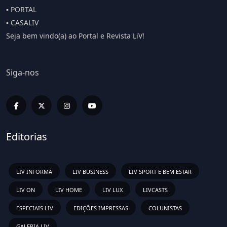
▪️ PORTAL
▪️ CASALIV
Seja bem vindo(a) ao Portal e Revista LiV!
Siga-nos
Editorias
LIV INFORMA
LIV BUSINESS
LIV SPORT E BEM ESTAR
LIV ON
LIV HOME
LIV LUX
LIVCASTS
ESPECIAIS LIV
EDIÇÕES IMPRESSAS
COLUNISTAS
GALERIA LIV