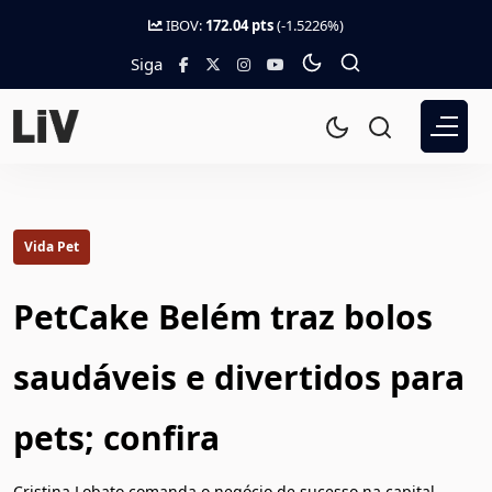
IBOV:
172.04 pts
(-1.5226%)
Siga
Vida Pet
PetCake Belém traz bolos
saudáveis e divertidos para
pets; confira
Cristina Lobato comanda o negócio de sucesso na capital