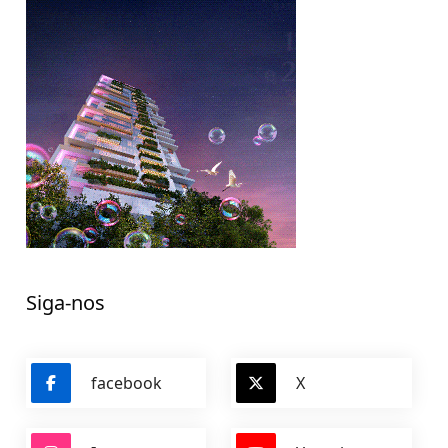
Siga-nos
facebook
X