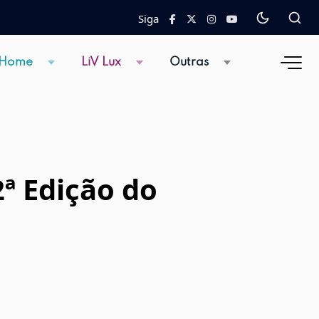
Siga
 Home
LiV Lux
Outras
2ª Edição do