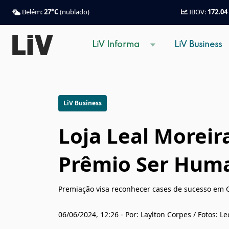
Belém:
27°C
(nublado)
IBOV:
172.04
LiV Informa
LiV Business
LiV Business
Loja Leal Moreir
Prêmio Ser Hum
Premiação visa reconhecer cases de sucesso em 
06/06/2024, 12:26 - Por: Laylton Corpes / Fotos: 