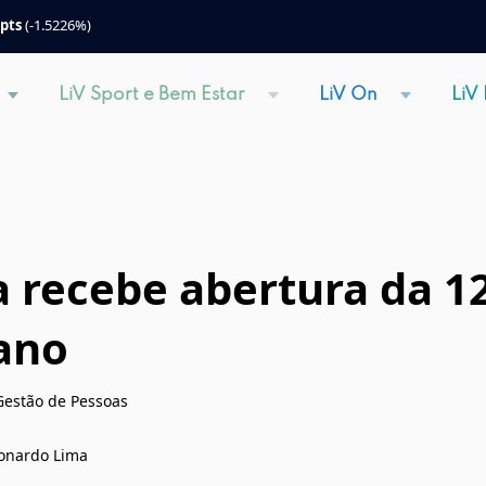
 pts
(-1.5226%)
LiV Sport e Bem Estar
LiV On
LiV
a recebe abertura da 1
ano
Gestão de Pessoas
Leonardo Lima