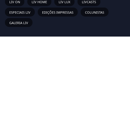
LIV ON
LIV HOME
LIV LUX
LIVCASTS
ESPECIAIS LIV
EDIÇÕES IMPRESSAS
COLUNISTAS
GALERIA LIV
Links Rápidos
Sobre
Vídeos
Anunciar
Newsletter
Inscreva-se em nossa lista de emails para receber as novas
atualizações!