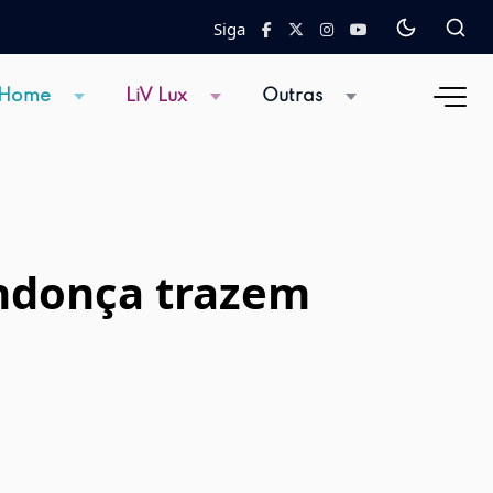
Siga
 Home
LiV Lux
Outras
endonça trazem