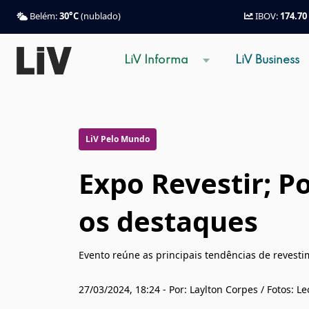
Belém:
30°C
(nublado)
IBOV:
174.70
LiV Informa
LiV Business
LiV Pelo Mundo
Expo Revestir; P
os destaques
Evento reúne as principais tendências de revest
27/03/2024, 18:24 - Por: Laylton Corpes / Fotos: 