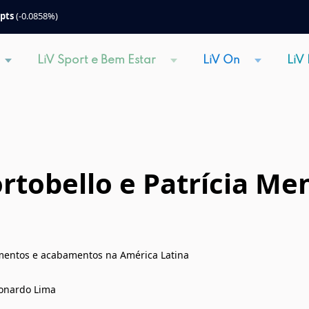
 pts
(-0.0858%)
LiV Sport e Bem Estar
LiV On
LiV
ortobello e Patrícia M
imentos e acabamentos na América Latina
Leonardo Lima