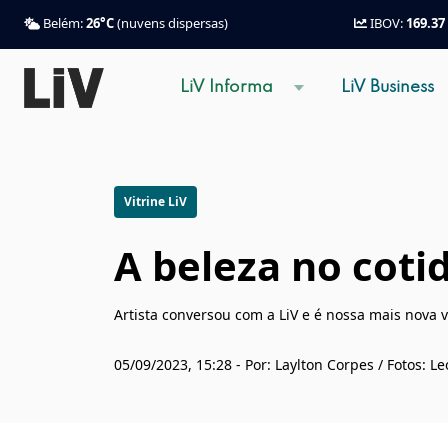
Belém:
26°C
(nuvens dispersas)
IBOV:
169.37
LiV Informa
LiV Business
Vitrine LiV
A beleza no cotid
Artista conversou com a LiV e é nossa mais nova v
05/09/2023, 15:28 - Por: Laylton Corpes / Fotos: 