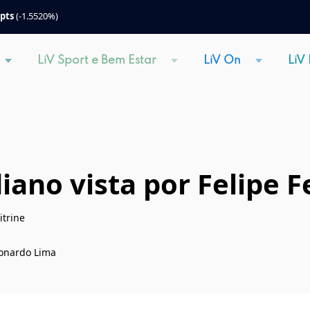
 pts
(-1.5520%)
LiV Sport e Bem Estar
LiV On
LiV
iano vista por Felipe F
itrine
Leonardo Lima