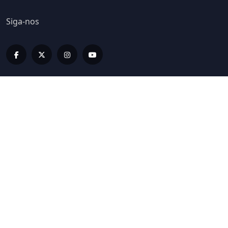
Siga-nos
Editorias
LIV INFORMA
LIV BUSINESS
LIV SPORT E BEM ESTAR
LIV ON
LIV HOME
LIV LUX
LIVCASTS
ESPECIAIS LIV
EDIÇÕES IMPRESSAS
COLUNISTAS
GALERIA LIV
Links Rápidos