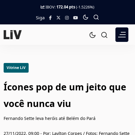
IBOV:
172.04 pts
(-1.5226%)
Siga
Vitrine LiV
Ícones pop de um jeito que
você nunca viu
Fernando Sette leva heróis até Belém do Pará
27/11/2022, 09:00 - Por: Laylton Corpes / Fotos: Fernando Sette