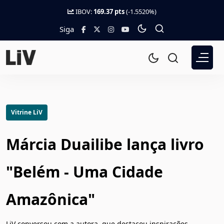
IBOV:
169.37 pts
(-1.5520%)
Siga
Vitrine LiV
Márcia Duailibe lança livro
"Belém - Uma Cidade
Amazônica"
LiV conversou com a autora, que destacou inspirações