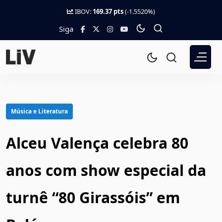
IBOV:
169.37 pts
(-1.5520%)
Siga
Música e Literatura
Alceu Valença celebra 80
anos com show especial da
turnê “80 Girassóis” em