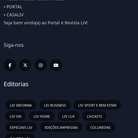
▪️ PORTAL
▪️ CASALIV
Seja bem vindo(a) ao Portal e Revista LiV!
Siga-nos
Editorias
LIV INFORMA
LIV BUSINESS
LIV SPORT E BEM ESTAR
LIV ON
LIV HOME
LIV LUX
LIVCASTS
ESPECIAIS LIV
EDIÇÕES IMPRESSAS
COLUNISTAS