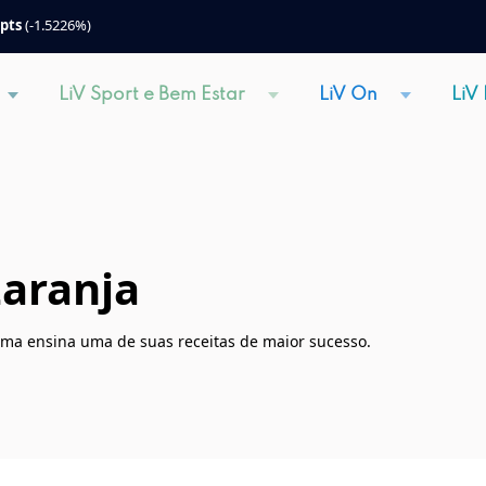
 pts
(-1.5226%)
LiV Sport e Bem Estar
LiV On
LiV
Laranja
rema ensina uma de suas receitas de maior sucesso.