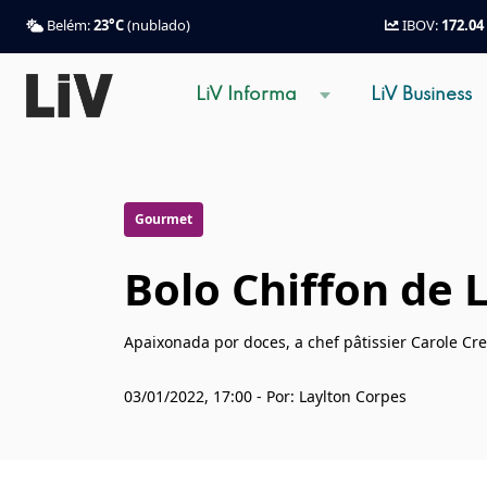
Belém:
23°C
(nublado)
IBOV:
172.04
LiV Informa
LiV Business
Gourmet
Bolo Chiffon de 
Apaixonada por doces, a chef pâtissier Carole C
03/01/2022, 17:00 - Por: Laylton Corpes