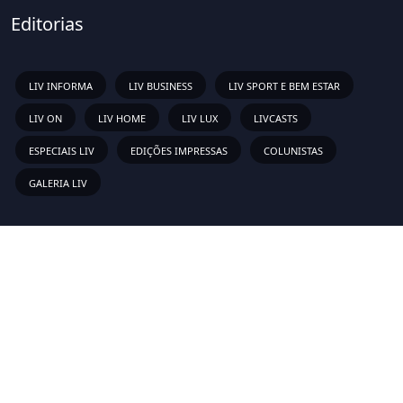
Editorias
LIV INFORMA
LIV BUSINESS
LIV SPORT E BEM ESTAR
LIV ON
LIV HOME
LIV LUX
LIVCASTS
ESPECIAIS LIV
EDIÇÕES IMPRESSAS
COLUNISTAS
GALERIA LIV
Links Rápidos
Sobre
Vídeos
Anunciar