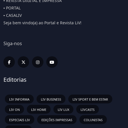
▪️ REVISTA DIGITAL E IMPRESSA
▪️ PORTAL
▪️ CASALIV
Seja bem vindo(a) ao Portal e Revista LiV!
Siga-nos
Editorias
LIV INFORMA
LIV BUSINESS
LIV SPORT E BEM ESTAR
LIV ON
LIV HOME
LIV LUX
LIVCASTS
ESPECIAIS LIV
EDIÇÕES IMPRESSAS
COLUNISTAS