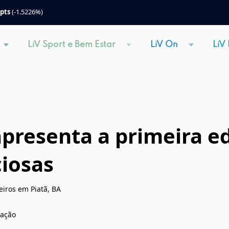
 pts
(-1.5226%)
LiV Sport e Bem Estar
LiV On
LiV
presenta a primeira ed
ciosas
iros em Piatã, BA
gação