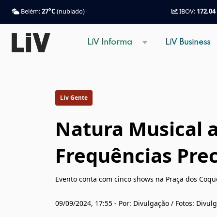
Belém:
27°C
(nublado)
IBOV:
172.04
LiV Informa
LiV Business
Liv Gente
Natura Musical a
Frequências Pre
Evento conta com cinco shows na Praça dos Coque
09/09/2024, 17:55 - Por: Divulgação / Fotos: Divul