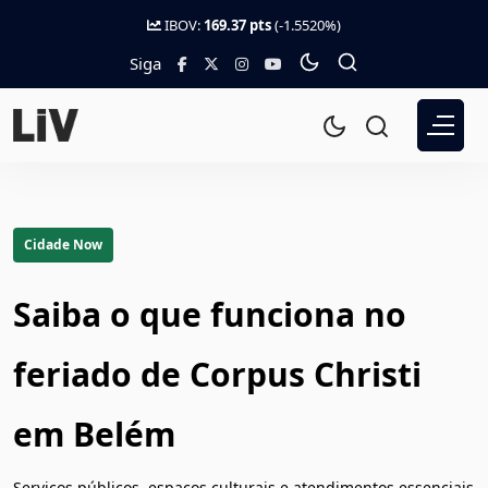
IBOV:
169.37 pts
(-1.5520%)
Siga
Cidade Now
Saiba o que funciona no
feriado de Corpus Christi
em Belém
Serviços públicos, espaços culturais e atendimentos essenciais