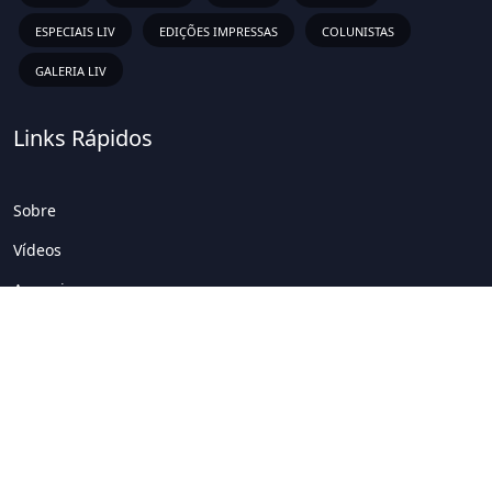
ESPECIAIS LIV
EDIÇÕES IMPRESSAS
COLUNISTAS
GALERIA LIV
Links Rápidos
Sobre
Vídeos
Anunciar
Newsletter
Inscreva-se em nossa lista de emails para receber as novas
atualizações!