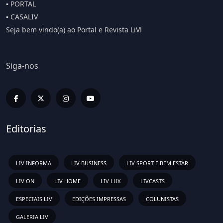
▪️ PORTAL
▪️ CASALIV
Seja bem vindo(a) ao Portal e Revista LiV!
Siga-nos
Editorias
LIV INFORMA
LIV BUSINESS
LIV SPORT E BEM ESTAR
LIV ON
LIV HOME
LIV LUX
LIVCASTS
ESPECIAIS LIV
EDIÇÕES IMPRESSAS
COLUNISTAS
GALERIA LIV