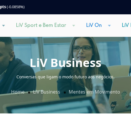
 pts
(-0.0858%)
LiV Sport e Bem Estar
LiV On
LiV
LiV Business
Conversas que ligam o modo futuro aos negócios.
Home
LiV Business
Mentes em Movimento