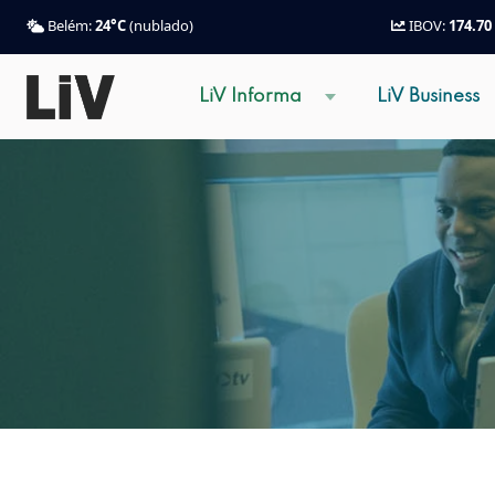
Belém:
24°C
(nublado)
IBOV:
174.70
LiV Informa
LiV Business