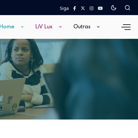
Siga
 Home
LiV Lux
Outras