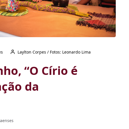
es
Laylton Corpes / Fotos: Leonardo Lima
ho, “O Círio é
ção da
raenses