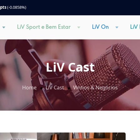
 pts
(-0.0858%)
LiV Sport e Bem Estar
LiV On
LiV
LiV Cast
Home
LiV Cast
Vinhos & Negócios