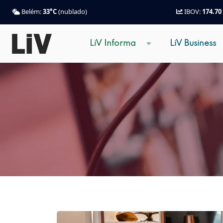
Belém:
33°C
(nublado)
IBOV:
174.70
LiV Informa
LiV Business