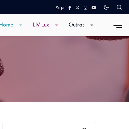
Siga
 Home
LiV Lux
Outras