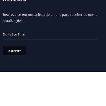
Inscreva-se em nossa lista de emails para receber as novas
atualizações!
Inscrever
Política de Privacidade
Termos & Condições
© 2026 Portal LiV - Todos os Direitos Reservados.