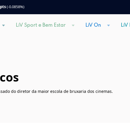
 pts
(-0.0858%)
LiV Sport e Bem Estar
LiV On
LiV
icos
sado do diretor da maior escola de bruxaria dos cinemas.