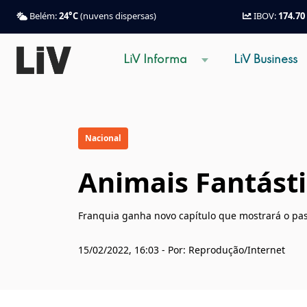
Belém:
24°C
(nuvens dispersas)
IBOV:
174.70
LiV Informa
LiV Business
Nacional
Animais Fantást
Franquia ganha novo capítulo que mostrará o pas
15/02/2022, 16:03 - Por: Reprodução/Internet