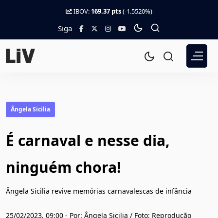
IBOV:
169.37 pts
(-1.5520%)
Siga
Ângela Sicilia
É carnaval e nesse dia,
ninguém chora!
Ângela Sicilia revive memórias carnavalescas de infância
25/02/2023, 09:00 - Por: Ângela Sicilia / Foto: Reprodução