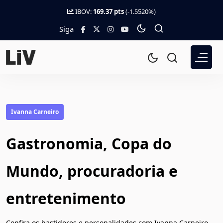
IBOV:
169.37 pts
(-1.5520%)
Siga
Ivanna Carneiro
Gastronomia, Copa do
Mundo, procuradoria e
entretenimento
Confira os bastidores e personalidades com Ivanna Carneiro