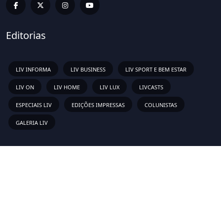
Editorias
LIV INFORMA
LIV BUSINESS
LIV SPORT E BEM ESTAR
LIV ON
LIV HOME
LIV LUX
LIVCASTS
ESPECIAIS LIV
EDIÇÕES IMPRESSAS
COLUNISTAS
GALERIA LIV
Links Rápidos
Sobre
Vídeos
Anunciar