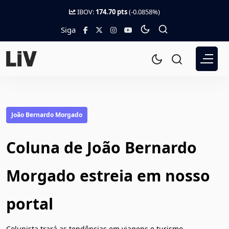
IBOV:
174.70 pts
(-0.0858%)
Siga
João Bernardo Morgado
Coluna de João Bernardo
Morgado estreia em nosso
portal
Colunista trará as tendências em viagens e turismo