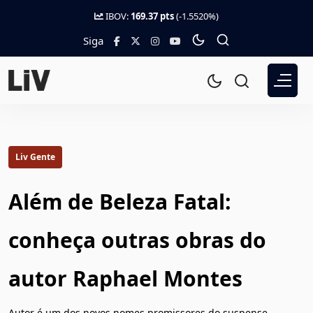
IBOV:
169.37 pts
(-1.5520%)
Siga
Liv Gente
Além de Beleza Fatal:
conheça outras obras do
autor Raphael Montes
Autor é um dos novos nomes promissores do suspense