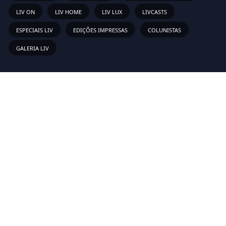
LIV ON
LIV HOME
LIV LUX
LIVCASTS
ESPECIAIS LIV
EDIÇÕES IMPRESSAS
COLUNISTAS
GALERIA LIV
Links Rápidos
Sobre
Vídeos
Anunciar
Newsletter
Inscreva-se em nossa lista de emails para receber as novas
atualizações!