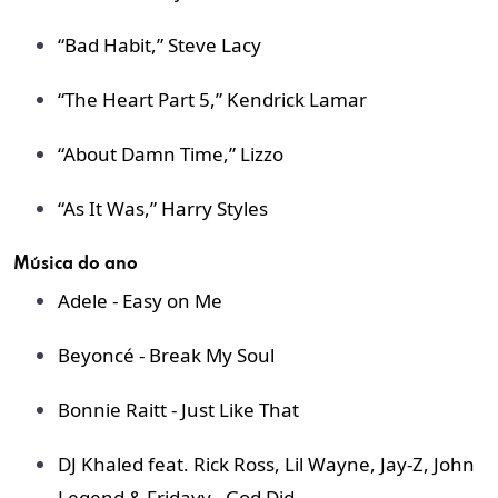
“Bad Habit,” Steve Lacy
“The Heart Part 5,” Kendrick Lamar
“About Damn Time,” Lizzo
“As It Was,” Harry Styles
Música do ano
Adele - Easy on Me
Beyoncé - Break My Soul
Bonnie Raitt - Just Like That
DJ Khaled feat. Rick Ross, Lil Wayne, Jay-Z, John
Legend & Fridayy - God Did