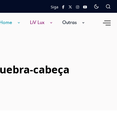
Siga
 Home
LiV Lux
Outras
quebra-cabeça