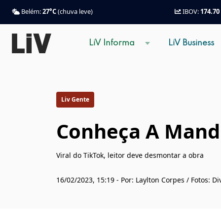
Belém:
27°C
(chuva leve)
IBOV:
174.70
LiV Informa
LiV Business
Liv Gente
Conheça A Mandí
Viral do TikTok, leitor deve desmontar a obra
16/02/2023, 15:19 - Por: Laylton Corpes / Fotos: D