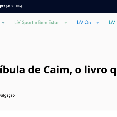
 pts
(-0.0858%)
LiV Sport e Bem Estar
LiV On
LiV
bula de Caim, o livro 
ivulgação