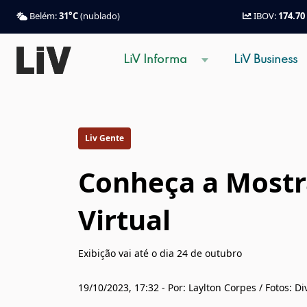
Belém:
31°C
(nublado)
IBOV:
174.70
LiV Informa
LiV Business
Liv Gente
Conheça a Most
Virtual
Exibição vai até o dia 24 de outubro
19/10/2023, 17:32 - Por: Laylton Corpes / Fotos: D