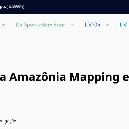
 pts
(-0.0858%)
LiV Sport e Bem Estar
LiV On
LiV
ra Amazônia Mapping 
ivulgação