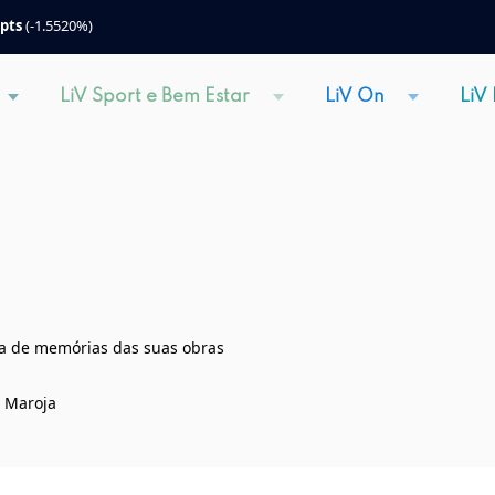
 pts
(-1.5520%)
LiV Sport e Bem Estar
LiV On
LiV
eza de memórias das suas obras
u Maroja