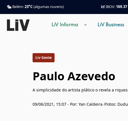
Belém:
23°C
(algumas nuvens)
IBOV:
169.37
LiV Informa
LiV Business
Liv Gente
Paulo Azevedo
A simplicidade do artista plático o revela a riqu
09/06/2021, 15:07 - Por: Yan Caldeira /Fotos: Dud