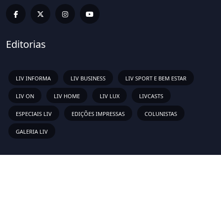
Editorias
LIV INFORMA
LIV BUSINESS
LIV SPORT E BEM ESTAR
LIV ON
LIV HOME
LIV LUX
LIVCASTS
ESPECIAIS LIV
EDIÇÕES IMPRESSAS
COLUNISTAS
GALERIA LIV
Links Rápidos
Sobre
Vídeos