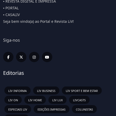
▪️ REVISTA DIGITAL E IMPRESSA
▪️ PORTAL
▪️ CASALIV
Seja bem vindo(a) ao Portal e Revista LiV!
Siga-nos
Editorias
LIV INFORMA
LIV BUSINESS
LIV SPORT E BEM ESTAR
LIV ON
LIV HOME
LIV LUX
LIVCASTS
ESPECIAIS LIV
EDIÇÕES IMPRESSAS
COLUNISTAS