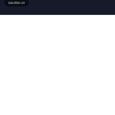
GALERIA LIV
Links Rápidos
Sobre
Vídeos
Anunciar
Newsletter
Inscreva-se em nossa lista de emails para receber as novas
atualizações!