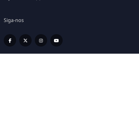
Siga-nos
Editorias
LIV INFORMA
LIV BUSINESS
LIV SPORT E BEM ESTAR
LIV ON
LIV HOME
LIV LUX
LIVCASTS
ESPECIAIS LIV
EDIÇÕES IMPRESSAS
COLUNISTAS
GALERIA LIV
Links Rápidos