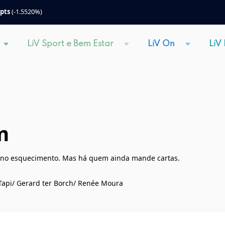
 pts
(-1.5520%)
LiV Sport e Bem Estar
LiV On
LiV
m
 no esquecimento. Mas há quem ainda mande cartas.
s Tapi/ Gerard ter Borch/ Renée Moura