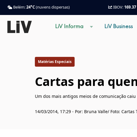
Belém:
24°C
(nuvens dispersas)
IBOV:
169.37
LiV Informa
LiV Business
Matérias Especiais
Cartas para que
Um dos mais antigos meios de comunicação caiu
14/03/2014, 17:29 - Por: Bruna Valle/ Foto: Carta