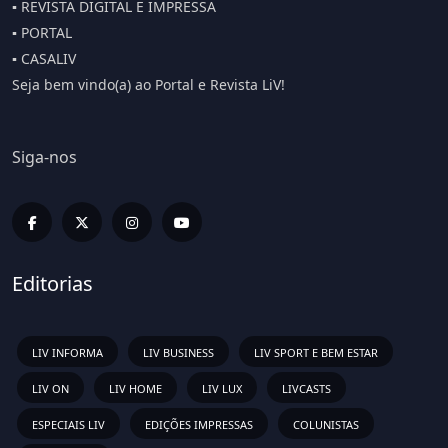
▪️ REVISTA DIGITAL E IMPRESSA
▪️ PORTAL
▪️ CASALIV
Seja bem vindo(a) ao Portal e Revista LiV!
Siga-nos
Editorias
LIV INFORMA
LIV BUSINESS
LIV SPORT E BEM ESTAR
LIV ON
LIV HOME
LIV LUX
LIVCASTS
ESPECIAIS LIV
EDIÇÕES IMPRESSAS
COLUNISTAS