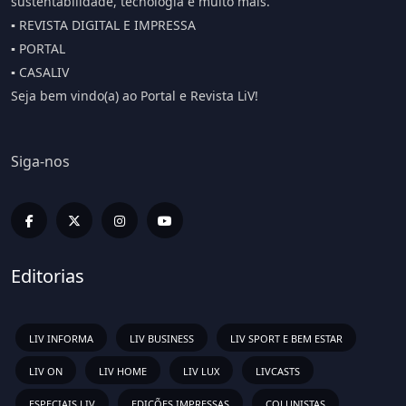
sustentabilidade, tecnologia e muito mais.
▪️ REVISTA DIGITAL E IMPRESSA
▪️ PORTAL
▪️ CASALIV
Seja bem vindo(a) ao Portal e Revista LiV!
Siga-nos
Editorias
LIV INFORMA
LIV BUSINESS
LIV SPORT E BEM ESTAR
LIV ON
LIV HOME
LIV LUX
LIVCASTS
ESPECIAIS LIV
EDIÇÕES IMPRESSAS
COLUNISTAS