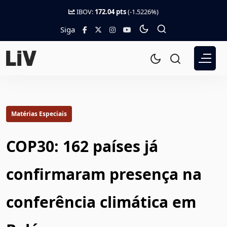
IBOV:
172.04 pts
(-1.5226%)
Siga
Matérias Especiais
COP30: 162 países já
confirmaram presença na
conferência climática em