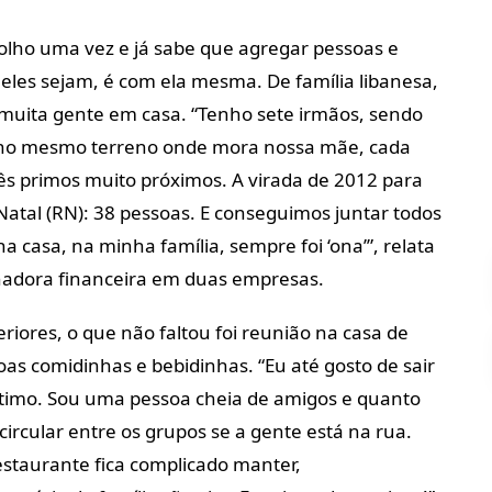
 olho uma vez e já sabe que agregar pessoas e
eles sejam, é com ela mesma. De família libanesa,
 muita gente em casa. “Tenho sete irmãos, sendo
 no mesmo terreno onde mora nossa mãe, cada
rês primos muito próximos. A virada de 2012 para
atal (RN): 38 pessoas. E conseguimos juntar todos
asa, na minha família, sempre foi ‘ona’”, relata
nadora financeira em duas empresas.
iores, o que não faltou foi reunião na casa de
as comidinhas e bebidinhas. “Eu até gosto de sair
ntimo. Sou uma pessoa cheia de amigos e quanto
circular entre os grupos se a gente está na rua.
restaurante fica complicado manter,