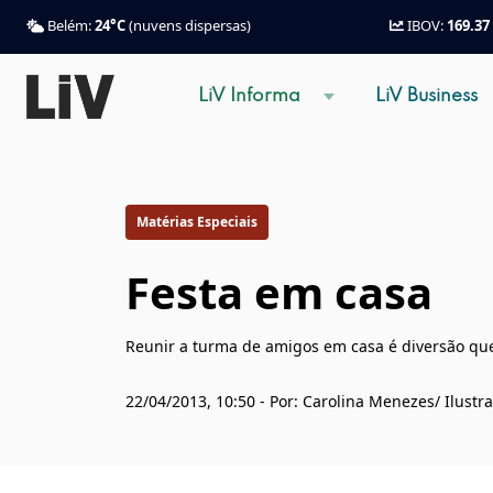
Belém:
24°C
(nuvens dispersas)
IBOV:
169.37
LiV Informa
LiV Business
Matérias Especiais
Festa em casa
Reunir a turma de amigos em casa é diversão que
22/04/2013, 10:50 - Por: Carolina Menezes/ Ilustra