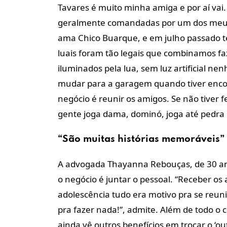
Tavares é muito minha amiga e por aí vai
geralmente comandadas por um dos meus 
ama Chico Buarque, e em julho passado te
luais foram tão legais que combinamos f
iluminados pela lua, sem luz artificial n
mudar para a garagem quando tiver encon
negócio é reunir os amigos. Se não tiver f
gente joga dama, dominó, joga até pedra 
“São muitas histórias memoráveis”
A advogada Thayanna Rebouças, de 30 ano
o negócio é juntar o pessoal. “Receber o
adolescência tudo era motivo pra se reunir
pra fazer nada!”, admite. Além de todo o 
ainda vê outros benefícios em trocar o ‘ou