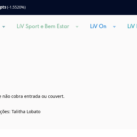
 pts
(-1.5520%)
LiV Sport e Bem Estar
LiV On
LiV
 não cobra entrada ou couvert.
ções: Talitha Lobato