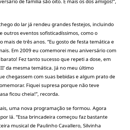
rsário de família são oito. E mais os dos amigos!”,
hego do lar já rendeu grandes festejos, incluindo
 outros eventos sofisticadíssimos, como o
o mais de três anos. “Eu gosto de festa temática e
o mais. Em 2009 eu comemorei meu aniversário com
barato! Fez tanto sucesso que repeti a dose, em
 II’ da mesma temática. Já no meu último
que chegassem com suas bebidas e algum prato de
omemorar. Fiquei supresa porque não teve
casa ficou cheia!”, recorda.
ciais, uma nova programação se formou. Agora
u por lá. “Essa brincadeira começou faz bastante
ira musical de Paulinho Cavallero, Silvinha