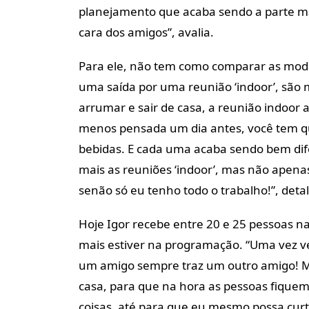
planejamento que acaba sendo a parte mai
cara dos amigos”, avalia.
Para ele, não tem como comparar as moda
uma saída por uma reunião ‘indoor’, são 
arrumar e sair de casa, a reunião indoor
menos pensada um dia antes, você tem qu
bebidas. E cada uma acaba sendo bem di
mais as reuniões ‘indoor’, mas não apen
senão só eu tenho todo o trabalho!”, deta
Hoje Igor recebe entre 20 e 25 pessoas na 
mais estiver na programação. “Uma vez ve
um amigo sempre traz um outro amigo! M
casa, para que na hora as pessoas fique
coisas, até para que eu mesmo possa curtir