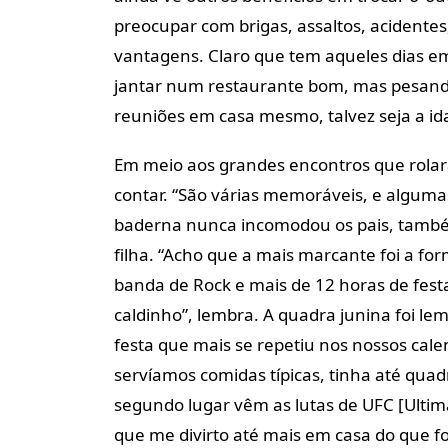
preocupar com brigas, assaltos, acidente
vantagens. Claro que tem aqueles dias em
jantar num restaurante bom, mas pesando o
reuniões em casa mesmo, talvez seja a id
Em meio aos grandes encontros que rolar
contar. “São várias memoráveis, e algumas
baderna nunca incomodou os pais, também
filha. “Acho que a mais marcante foi a fo
banda de Rock e mais de 12 horas de fes
caldinho”, lembra. A quadra junina foi le
festa que mais se repetiu nos nossos cale
servíamos comidas típicas, tinha até quadr
segundo lugar vêm as lutas de UFC [Ultima
que me divirto até mais em casa do que fo