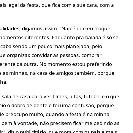
s legal da festa, que fica com a sua cara, com a
lidades, digamos assim. “Não é que eu troque
momentos diferentes. Enquanto pra balada é só se
 acaba sendo um pouco mais planejada, pelo
e organizar, convidar as pessoas, comprar
ferente da outra. No momento estou preferindo
as as minhas, na casa de amigos também, porque
lha.
sala de casa para ver filmes, lutas, futebol e o que
io o dobro de gente e foi uma confusão, porque
e preocupo muito, quando a festa é na minha
m bem à vontade, não precisem ficar me pedindo as
”, diz o publicitário, que mora com os pais e mais