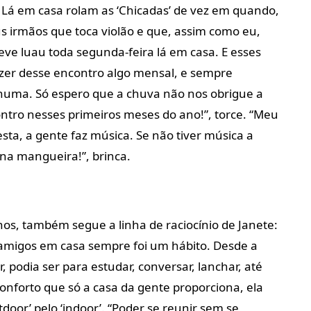
. Lá em casa rolam as ‘Chicadas’ de vez em quando,
irmãos que toca violão e que, assim como eu,
ve luau toda segunda-feira lá em casa. E esses
azer desse encontro algo mensal, e sempre
enhuma. Só espero que a chuva não nos obrigue a
tro nesses primeiros meses do ano!”, torce. “Meu
esta, a gente faz música. Se não tiver música a
na mangueira!”, brinca.
s, também segue a linha de raciocínio de Janete:
s amigos em casa sempre foi um hábito. Desde a
, podia ser para estudar, conversar, lanchar, até
conforto que só a casa da gente proporciona, ela
tdoor’ pelo ‘indoor’. “Poder se reunir sem se