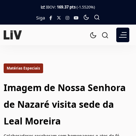
IBOV:
169.37 pts
(-1.5520%)
Siga
Matérias Especiais
Imagem de Nossa Senhora
de Nazaré visita sede da
Leal Moreira
Colaboradores receberam com homenagens e atos de fé