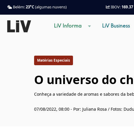
Belém:
23°C
(algumas nuvens)
IBOV:
169.37
LiV Informa
LiV Business
Matérias Especiais
O universo do c
Conheça a variedade de aromas e sabores da be
07/08/2022, 08:00 - Por: Juliana Rosa / Fotos: Dud