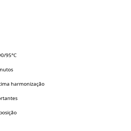
90/95°C
inutos
ótima harmonização
ortantes
posição