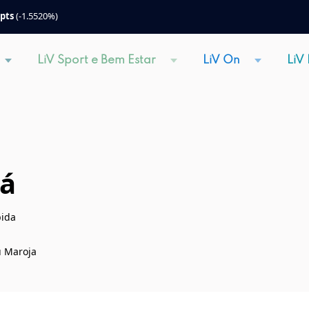
 pts
(-1.5520%)
LiV Sport e Bem Estar
LiV On
LiV
há
bida
u Maroja