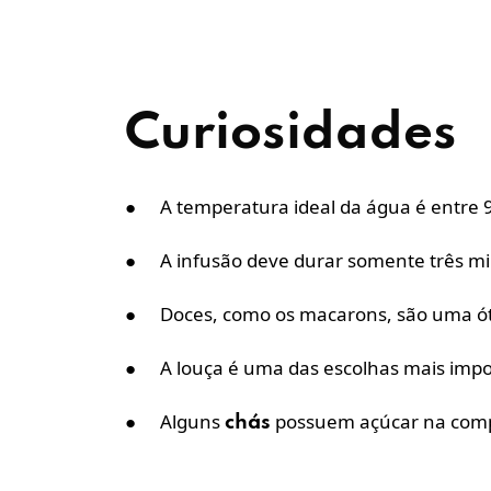
Curiosidades
●
A temperatura ideal da água é entre 
●
A infusão deve durar somente três m
●
Doces, como os macarons, são uma 
●
A louça é uma das escolhas mais imp
●
Alguns
possuem açúcar na com
chás