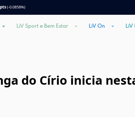
 pts
(-0.0858%)
LiV Sport e Bem Estar
LiV On
LiV
a do Círio inicia nesta