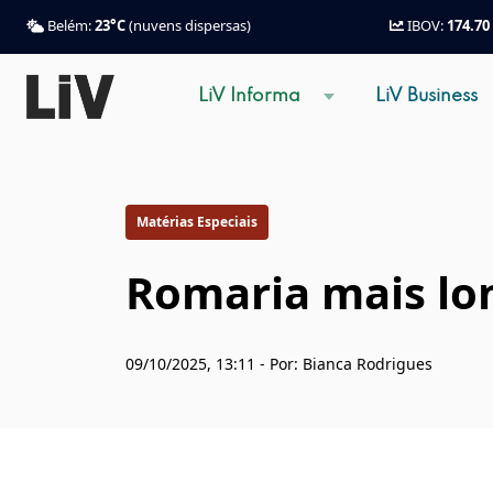
Belém:
23°C
(nuvens dispersas)
IBOV:
174.70
LiV Informa
LiV Business
Matérias Especiais
Romaria mais long
09/10/2025, 13:11 - Por: Bianca Rodrigues