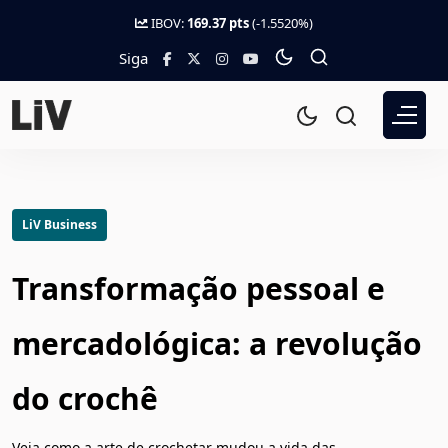
IBOV:
169.37 pts
(-1.5520%)
Siga
LiV Business
Transformação pessoal e
mercadológica: a revolução
do crochê
Veja como a arte de crochetar mudou a vida das