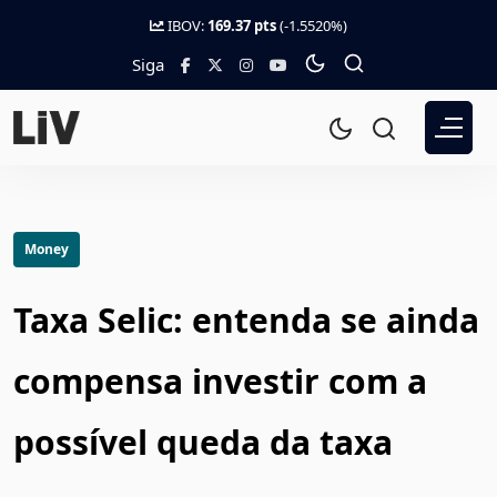
IBOV:
169.37 pts
(-1.5520%)
Siga
Money
Taxa Selic: entenda se ainda
compensa investir com a
possível queda da taxa