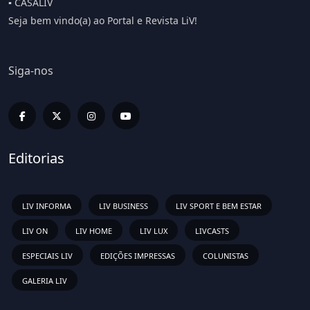
▪️ CASALIV
Seja bem vindo(a) ao Portal e Revista LiV!
Siga-nos
Editorias
LIV INFORMA
LIV BUSINESS
LIV SPORT E BEM ESTAR
LIV ON
LIV HOME
LIV LUX
LIVCASTS
ESPECIAIS LIV
EDIÇÕES IMPRESSAS
COLUNISTAS
GALERIA LIV