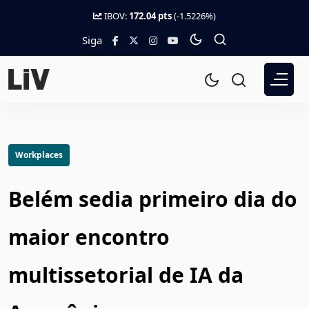
IBOV:
172.04 pts
(-1.5226%)
Siga
Workplaces
Belém sedia primeiro dia do
maior encontro
multissetorial de IA da