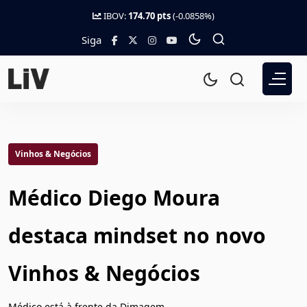
IBOV:
174.70 pts
(-0.0858%)
Siga
Vinhos & Negócios
Médico Diego Moura
destaca mindset no novo
Vinhos & Negócios
Médico está à frente da Dimagem