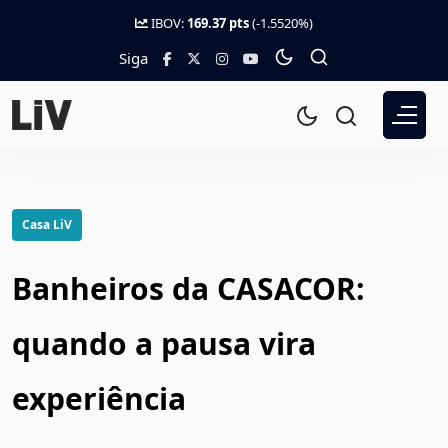
IBOV:
169.37 pts
(-1.5520%)
Siga
Casa LiV
Banheiros da CASACOR:
quando a pausa vira
experiência