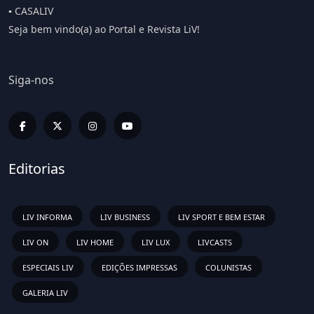
▪️ CASALIV
Seja bem vindo(a) ao Portal e Revista LiV!
Siga-nos
Editorias
LIV INFORMA
LIV BUSINESS
LIV SPORT E BEM ESTAR
LIV ON
LIV HOME
LIV LUX
LIVCASTS
ESPECIAIS LIV
EDIÇÕES IMPRESSAS
COLUNISTAS
GALERIA LIV