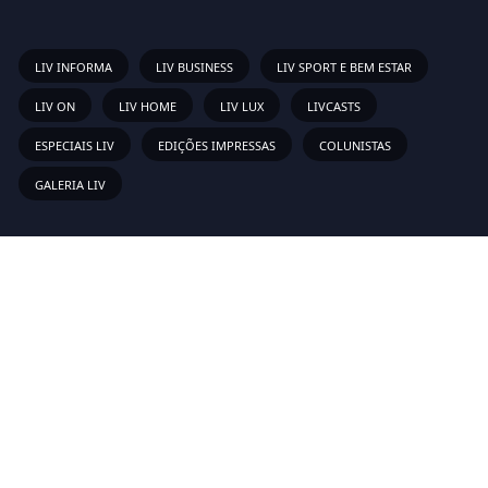
LIV INFORMA
LIV BUSINESS
LIV SPORT E BEM ESTAR
LIV ON
LIV HOME
LIV LUX
LIVCASTS
ESPECIAIS LIV
EDIÇÕES IMPRESSAS
COLUNISTAS
GALERIA LIV
Links Rápidos
Sobre
Vídeos
Anunciar
Newsletter