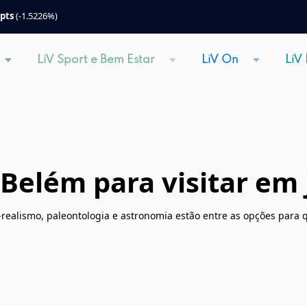
 pts
(-1.5226%)
LiV Sport e Bem Estar
LiV On
LiV
Belém para visitar em 
-realismo, paleontologia e astronomia estão entre as opções para q