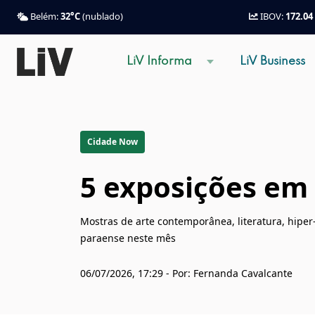
Belém:
32°C
(nublado)
IBOV:
172.04
LiV Informa
LiV Business
Cidade Now
5 exposições em 
Mostras de arte contemporânea, literatura, hiper
paraense neste mês
06/07/2026, 17:29 - Por: Fernanda Cavalcante