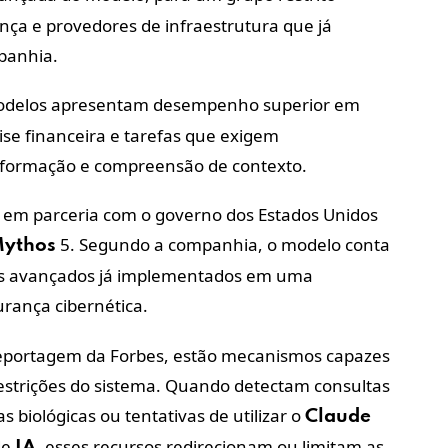
nça e provedores de infraestrutura que já
panhia.
modelos apresentam desempenho superior em
se financeira e tarefas que exigem
formação e compreensão de contexto.
em parceria com o governo dos Estados Unidos
5. Segundo a companhia, o modelo conta
ythos
is avançados já implementados em uma
rança cibernética.
reportagem da Forbes, estão mecanismos capazes
 restrições do sistema. Quando detectam consultas
 biológicas ou tentativas de utilizar o
Claude
de
, esses recursos redirecionam ou limitam as
IA