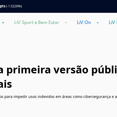
 pts
(-1.5226%)
LiV Sport e Bem Estar
LiV On
LiV
a primeira versão públ
ais
s para impedir usos indevidos em áreas como cibersegurança e a