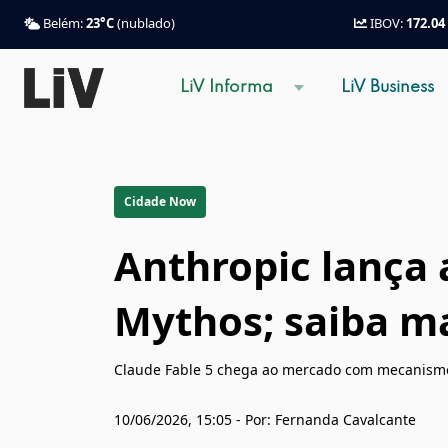
Belém:
23°C
(nublado)
IBOV:
172.04
LiV Informa
LiV Business
Cidade Now
Anthropic lança 
Mythos; saiba m
Claude Fable 5 chega ao mercado com mecanismo
10/06/2026, 15:05 - Por: Fernanda Cavalcante