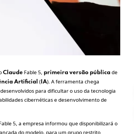
o
Fable 5,
de
Claude
primeira
versão
pública
(
). A ferramenta chega
ência
Artificial
IA
senvolvidos para dificultar o uso da tecnologia
bilidades cibernéticas e desenvolvimento de
able 5, a empresa informou que disponibilizará o
ançada do modelo, para um grupo restrito