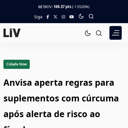
IBOV:
169.37 pts
(-1.5520%)
Siga
Cidade Now
Anvisa aperta regras para
suplementos com cúrcuma
após alerta de risco ao